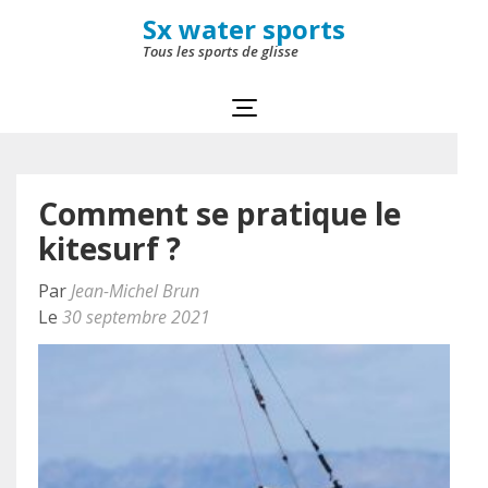
Aller
Sx water sports
au
Tous les sports de glisse
contenu
(Pressez
Entrée)
Comment se pratique le
kitesurf ?
Par
Jean-Michel Brun
Le
30 septembre 2021