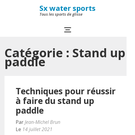
Aller
Sx water sports
au
Tous les sports de glisse
contenu
(Pressez
Entrée)
Catégorie :
Stand up
paddle
Techniques pour réussir
à faire du stand up
paddle
Par
Jean-Michel Brun
Le
14 juillet 2021